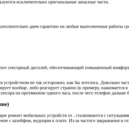
ьзуются исключительно оригинальные запасные части.
дополнительно даем гарантию на любые выполненные работы срок
еют сенсорный дисплей, обеспечивающий повышенный комфорт п
я устройством не так осторожно, как бы хотелось. Довольно час
ирует вообще, либо реагирует странно (к примеру, нажимается в 
енсора на протяжении одного часа, после чего телефон дальше б
ние)
е ремонт мобильных устройств от , сталкиваются с ситуациями,
ие с шлейфом, ведущим к плате. Из-за частого закрывания и от