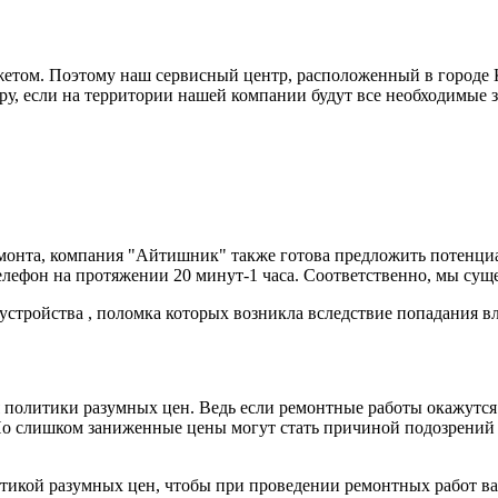
жетом. Поэтому наш сервисный центр, расположенный в городе 
еру, если на территории нашей компании будут все необходимые 
емонта, компания "Айтишник" также готова предложить потенциа
ефон на протяжении 20 минут-1 часа. Соответственно, мы сущ
устройства , поломка которых возникла вследствие попадания вл
 политики разумных цен. Ведь если ремонтные работы окажутс
о слишком заниженные цены могут стать причиной подозрений ка
итикой разумных цен, чтобы при проведении ремонтных работ в