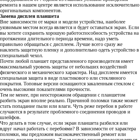
ремонта в нашем центре является использование исключительно
оригинальных компонентов.
Замена дисплея планшета
Вне зависимости от марки и модели устройства, наиболее
уязвимым местом всегда является и будет оставаться экран. Если
вы хотите сохранить хорошую работоспособность устройства на
протяжении длительного периода времени, надо уметь
правильно обращаться с дисплеем. Лучше всего сразу же
наклеить защитную пленку и дополнительно одеть устройство в
специальный чехол.
Почти любой планшет представленного производителя имеет
максимальный уровень защиты от небольших воздействий
физического и механического характера. Над дисплеем имеется
специальная защита в виде пластикового или стеклянного
покрытия. Топовые версии оснащаются закаленным стеклом с
очень высокими показателями прочности.
Тем не менее, при неосторожном обращении с планшетом
разбить экран вполне реально. Причиной поломки также может
стать попадание пыли или влаги. Чуть реже перебои в работе
случаются в результате проблемного соединения проводов и
шлейфов.
Что делать в том случае, если экран планшета разбился или
вдруг начал работать с перебоями? В зависимости от характера
поломки, мы предложим высококачественный ремонт или
замену дисплея планшета . Такая услуга может предоставляться