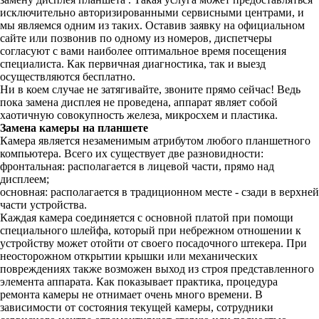
исключительно авторизированными сервисными центрами, и
мы являемся одним из таких. Оставив заявку на официальном
сайте или позвонив по одному из номеров, диспетчеры
согласуют с вами наиболее оптимальное время посещения
специалиста. Как первичная диагностика, так и выезд
осуществляются бесплатно.
Ни в коем случае не затягивайте, звоните прямо сейчас! Ведь
пока замена дисплея не проведена, аппарат являет собой
хаотичную совокупность железа, микросхем и пластика.
Замена камеры на планшете
Камера является незаменимым атрибутом любого планшетного
компьютера. Всего их существует две разновидности:
фронтальная: располагается в лицевой части, прямо над
дисплеем;
основная: располагается в традиционном месте - сзади в верхней
части устройства.
Каждая камера соединяется с основной платой при помощи
специального шлейфа, который при небрежном отношении к
устройству может отойти от своего посадочного штекера. При
неосторожном открытии крышки или механических
повреждениях также возможен выход из строя представленного
элемента аппарата. Как показывает практика, процедура
ремонта камеры не отнимает очень много времени. В
зависимости от состояния текущей камеры, сотрудники