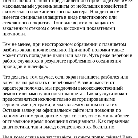
Почти любой планшет представленного производителя имеет
максимальный уровень защиты от небольших воздействий
физического и механического характера. Над дисплеем
имеется специальная защита в виде пластикового или
стеклянного покрытия. Топовые версии оснащаются
закаленным стеклом с очень высокими показателями
прочности.
Тем не менее, при неосторожном обращении с планшетом
разбить экран вполне реально. Причиной поломки также
может стать попадание пыли или влаги. Чуть реже перебои в
работе случаются в результате проблемного соединения
проводов и шлейфов.
Что делать в том случае, если экран планшета разбился или
вдруг начал работать с перебоями? В зависимости от
характера поломки, мы предложим высококачественный
ремонт или замену дисплея планшета . Такая услуга может
предоставляться исключительно авторизированными
сервисными центрами, и мы являемся одним из таких.
Оставив заявку на официальном сайте или позвонив по
одному из номеров, диспетчеры согласуют с вами наиболее
оптимальное время посещения специалиста. Как первичная
диагностика, так и выезд осуществляются бесплатно.
Ни в коем случае не затягивайте, звоните прямо сейчас! Ведь