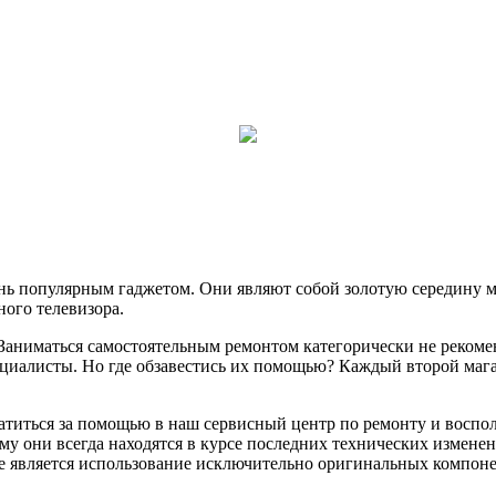
ень популярным гаджетом. Они являют собой золотую середину
ного телевизора.
я? Заниматься самостоятельным ремонтом категорически не реком
ециалисты. Но где обзавестись их помощью? Каждый второй мага
атиться за помощью в наш сервисный центр по ремонту и воспо
у они всегда находятся в курсе последних технических изменен
е является использование исключительно оригинальных компоне