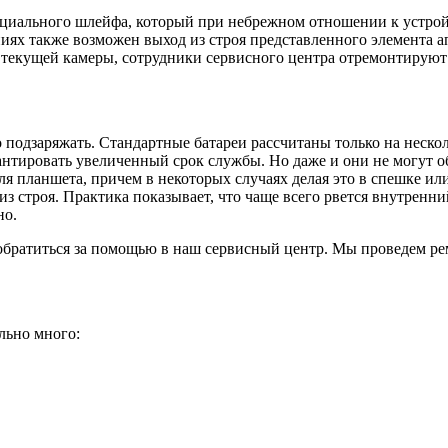
циального шлейфа, который при небрежном отношении к устройс
х также возможен выход из строя представленного элемента ап
я текущей камеры, сотрудники сервисного центра отремонтируют
о подзаряжать. Стандартные батареи рассчитаны только на неско
нтировать увеличенный срок службы. Но даже и они не могут обо
я планшета, причем в некоторых случаях делая это в спешке или 
 строя. Практика показывает, что чаще всего рвется внутренний
но.
обратиться за помощью в наш сервисный центр. Мы проведем рем
льно много: