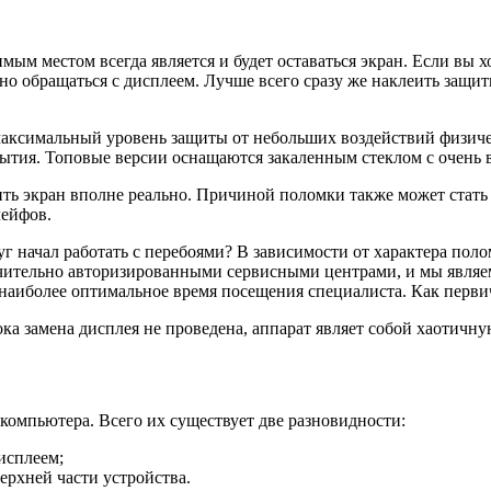
мым местом всегда является и будет оставаться экран. Если вы 
но обращаться с дисплеем. Лучше всего сразу же наклеить защи
аксимальный уровень защиты от небольших воздействий физичес
рытия. Топовые версии оснащаются закаленным стеклом с очень
ть экран вполне реально. Причиной поломки также может стать 
лейфов.
друг начал работать с перебоями? В зависимости от характера п
ючительно авторизированными сервисными центрами, и мы являем
наиболее оптимальное время посещения специалиста. Как первич
пока замена дисплея не проведена, аппарат являет собой хаотичн
омпьютера. Всего их существует две разновидности:
исплеем;
верхней части устройства.