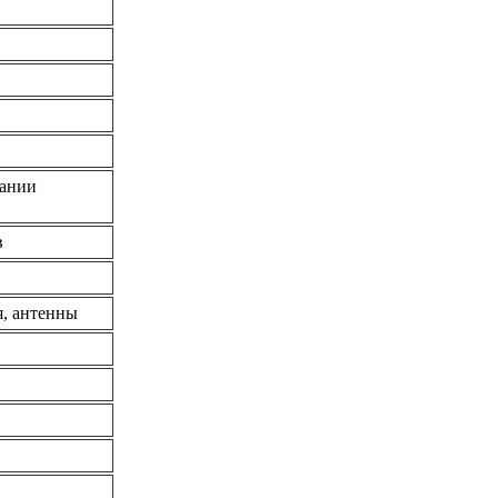
дании
в
я, антенны