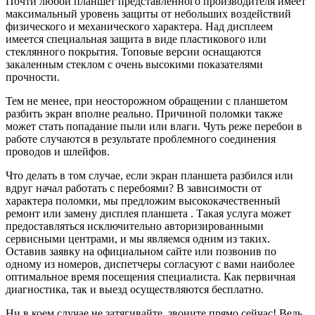
Почти любой планшет представленного производителя имеет
максимальный уровень защиты от небольших воздействий
физического и механического характера. Над дисплеем
имеется специальная защита в виде пластикового или
стеклянного покрытия. Топовые версии оснащаются
закаленным стеклом с очень высокими показателями
прочности.
Тем не менее, при неосторожном обращении с планшетом
разбить экран вполне реально. Причиной поломки также
может стать попадание пыли или влаги. Чуть реже перебои в
работе случаются в результате проблемного соединения
проводов и шлейфов.
Что делать в том случае, если экран планшета разбился или
вдруг начал работать с перебоями? В зависимости от
характера поломки, мы предложим высококачественный
ремонт или замену дисплея планшета . Такая услуга может
предоставляться исключительно авторизированными
сервисными центрами, и мы являемся одним из таких.
Оставив заявку на официальном сайте или позвонив по
одному из номеров, диспетчеры согласуют с вами наиболее
оптимальное время посещения специалиста. Как первичная
диагностика, так и выезд осуществляются бесплатно.
Ни в коем случае не затягивайте, звоните прямо сейчас! Ведь