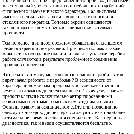
Почти любой планшет представленного производителя имеет
максимальный уровень защиты от небольших воздействий
физического и механического характера. Над дисплеем
имеется специальная защита в виде пластикового или
стеклянного покрытия. Топовые версии оснащаются
закаленным стеклом с очень высокими показателями
прочности.
Тем не менее, при неосторожном обращении с планшетом
разбить экран вполне реально. Причиной поломки также
может стать попадание пыли или влаги. Чуть реже перебои в
работе случаются в результате проблемного соединения
проводов и шлейфов.
Что делать в том случае, если экран планшета разбился или
вдруг начал работать с перебоями? В зависимости от
характера поломки, мы предложим высококачественный
ремонт или замену дисплея планшета . Такая услуга может
предоставляться исключительно авторизированными
сервисными центрами, и мы являемся одним из таких.
Оставив заявку на официальном сайте или позвонив по
одному из номеров, диспетчеры согласуют с вами наиболее
оптимальное время посещения специалиста. Как первичная
диагностика, так и выезд осуществляются бесплатно.
Ни в коем случае не затягивайте, звоните прямо сейчас! Ведь