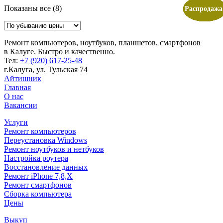
Цены:
Показаны все (8)
Распродажа
Распродажа
Распродажа
Распродажа
Распродажа
Распродажа
Распродажа
Распродажа
Распродажа
Распродажа
Распродажа
Распродажа
Распродажа
Распродажа
по
убыванию
Ремонт компьютеров, ноутбуков, планшетов, смартфонов
в Калуге. Быстро и качественно.
Teл:
+7 (920) 617-25-48
г.Калуга, ул. Тульская 74
Айтишник
Главная
О нас
Вакансии
Услуги
Ремонт компьютеров
Переустановка Windows
Ремонт ноутбуков и нетбуков
Настройка роутера
Восстановление данных
Ремонт iPhone 7,8,X
Ремонт смартфонов
Сборка компьютера
Цены
Выкуп