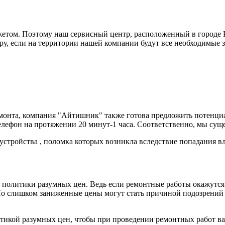
жетом. Поэтому наш сервисный центр, расположенный в городе 
еру, если на территории нашей компании будут все необходимые 
емонта, компания "Айтишник" также готова предложить потенциа
ефон на протяжении 20 минут-1 часа. Соответственно, мы сущ
устройства , поломка которых возникла вследствие попадания вл
 политики разумных цен. Ведь если ремонтные работы окажутс
о слишком заниженные цены могут стать причиной подозрений ка
итикой разумных цен, чтобы при проведении ремонтных работ в