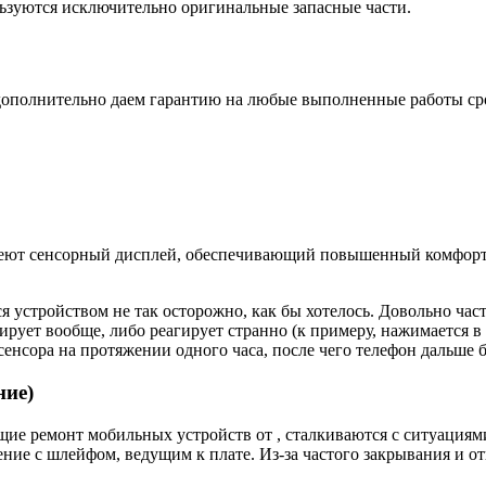
ьзуются исключительно оригинальные запасные части.
дополнительно даем гарантию на любые выполненные работы срок
еют сенсорный дисплей, обеспечивающий повышенный комфорт п
я устройством не так осторожно, как бы хотелось. Довольно час
ирует вообще, либо реагирует странно (к примеру, нажимается в 
енсора на протяжении одного часа, после чего телефон дальше б
ние)
е ремонт мобильных устройств от , сталкиваются с ситуациями,
ие с шлейфом, ведущим к плате. Из-за частого закрывания и от