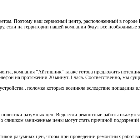
жетом. Поэтому наш сервисный центр, расположенный в городе 
еру, если на территории нашей компании будут все необходимые 
емонта, компания "Айтишник" также готова предложить потенциа
ефон на протяжении 20 минут-1 часа. Соответственно, мы сущ
устройства , поломка которых возникла вследствие попадания вл
 политики разумных цен. Ведь если ремонтные работы окажутс
о слишком заниженные цены могут стать причиной подозрений ка
итикой разумных цен, чтобы при проведении ремонтных работ в