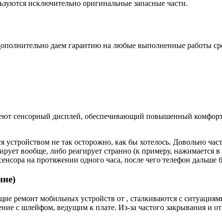
ьзуются исключительно оригинальные запасные части.
дополнительно даем гарантию на любые выполненные работы срок
еют сенсорный дисплей, обеспечивающий повышенный комфорт п
я устройством не так осторожно, как бы хотелось. Довольно час
ирует вообще, либо реагирует странно (к примеру, нажимается в 
енсора на протяжении одного часа, после чего телефон дальше б
ние)
е ремонт мобильных устройств от , сталкиваются с ситуациями,
ие с шлейфом, ведущим к плате. Из-за частого закрывания и от