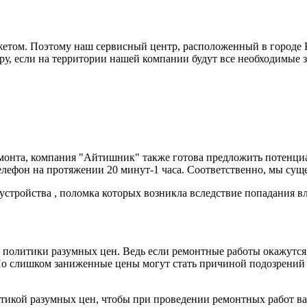
жетом. Поэтому наш сервисный центр, расположенный в городе 
еру, если на территории нашей компании будут все необходимые 
емонта, компания "Айтишник" также готова предложить потенциа
ефон на протяжении 20 минут-1 часа. Соответственно, мы сущ
устройства , поломка которых возникла вследствие попадания вл
 политики разумных цен. Ведь если ремонтные работы окажутс
о слишком заниженные цены могут стать причиной подозрений ка
итикой разумных цен, чтобы при проведении ремонтных работ в