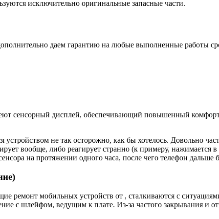
ьзуются исключительно оригинальные запасные части.
дополнительно даем гарантию на любые выполненные работы срок
еют сенсорный дисплей, обеспечивающий повышенный комфорт п
я устройством не так осторожно, как бы хотелось. Довольно час
ирует вообще, либо реагирует странно (к примеру, нажимается в 
енсора на протяжении одного часа, после чего телефон дальше б
ние)
е ремонт мобильных устройств от , сталкиваются с ситуациями,
ие с шлейфом, ведущим к плате. Из-за частого закрывания и от