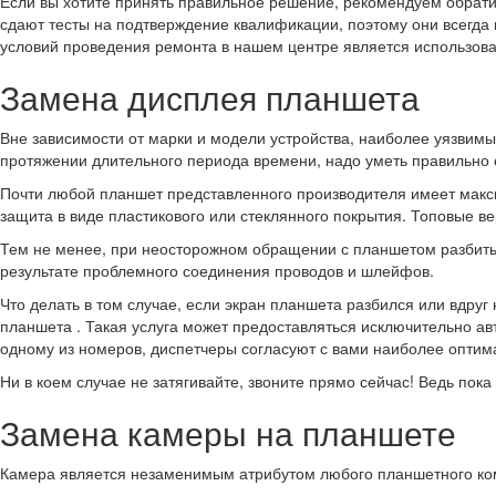
Если вы хотите принять правильное решение, рекомендуем обрати
сдают тесты на подтверждение квалификации, поэтому они всегда 
условий проведения ремонта в нашем центре является использов
Замена дисплея планшета
Вне зависимости от марки и модели устройства, наиболее уязвимы
протяжении длительного периода времени, надо уметь правильно о
Почти любой планшет представленного производителя имеет макс
защита в виде пластикового или стеклянного покрытия. Топовые 
Тем не менее, при неосторожном обращении с планшетом разбить 
результате проблемного соединения проводов и шлейфов.
Что делать в том случае, если экран планшета разбился или вдру
планшета . Такая услуга может предоставляться исключительно а
одному из номеров, диспетчеры согласуют с вами наиболее оптим
Ни в коем случае не затягивайте, звоните прямо сейчас! Ведь пок
Замена камеры на планшете
Камера является незаменимым атрибутом любого планшетного ком