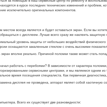
ться за помощью в наш сервисный центр по ремонту и воспользов
находятся в курсе последних технических изменений и проблем, ко
ание исключительно оригинальных компонентов.
м местом всегда является и будет оставаться экран. Если вы хоти
бращаться с дисплеем. Лучше всего сразу же наклеить защитную п
имальный уровень защиты от небольших воздействий физического 
версии оснащаются закаленным стеклом с очень высокими показате
экран вполне реально. Причиной поломки также может стать попад
г начал работать с перебоями? В зависимости от характера полом
вторизированными сервисными центрами, и мы являемся одним из т
альное время посещения специалиста. Как первичная диагностика,
а замена дисплея не проведена, аппарат являет собой хаотичную с
пьютера. Всего их существует две разновидности: