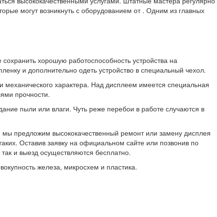
аться высококачественными услугами. Штатные мастера регулярно
торые могут возникнуть с оборудованием от . Одним из главных
те сохранить хорошую работоспособность устройства на
ленку и дополнительно одеть устройство в специальный чехол.
и механического характера. Над дисплеем имеется специальная
лями прочности.
ание пыли или влаги. Чуть реже перебои в работе случаются в
ки, мы предложим высококачественный ремонт или замену дисплея
аких. Оставив заявку на официальном сайте или позвонив по
 так и выезд осуществляются бесплатно.
овокупность железа, микросхем и пластика.