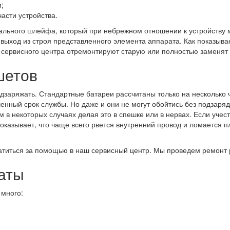
;
асти устройства.
льного шлейфа, который при небрежном отношении к устройству м
выход из строя представленного элемента аппарата. Как показыва
и сервисного центра отремонтируют старую или полностью заменят
шетов
одзаряжать. Стандартные батареи рассчитаны только на несколько 
нный срок службы. Но даже и они не могут обойтись без подзарядк
 в некоторых случаях делая это в спешке или в нервах. Если учес
оказывает, что чаще всего рвется внутренний провод и ломается пл
атиться за помощью в наш сервисный центр. Мы проведем ремонт 
аты
 много: