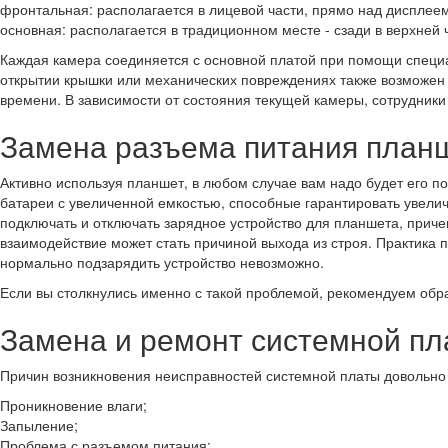
фронтальная: располагается в лицевой части, прямо над дисплеем
основная: располагается в традиционном месте - сзади в верхней ч
Каждая камера соединяется с основной платой при помощи специа
открытии крышки или механических повреждениях также возможен 
времени. В зависимости от состояния текущей камеры, сотрудник
Замена разъема питания план
Активно используя планшет, в любом случае вам надо будет его п
батареи с увеличенной емкостью, способные гарантировать увеличе
подключать и отключать зарядное устройство для планшета, причем
взаимодействие может стать причиной выхода из строя. Практика п
нормально подзарядить устройство невозможно.
Если вы столкнулись именно с такой проблемой, рекомендуем обр
Замена и ремонт системной пл
Причин возникновения неисправностей системной платы довольно
Проникновение влаги;
Запыление;
Проблема с разъемом питания;