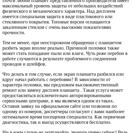
Почти любой планшет представленного производителя имеет
максимальный уровень защиты от небольших воздействий
физического и механического характера. Над дисплеем
имеется специальная защита в виде пластикового или
стеклянного покрытия. Топовые версии оснащаются
закаленным стеклом с очень высокими показателями
прочности.
Тем не менее, при неосторожном обращении с планшетом
разбить экран вполне реально. Причиной поломки также
может стать попадание пыли или влаги. Чуть реже перебои в
работе случаются в результате проблемного соединения
проводов и шлейфов.
Что делать в том случае, если экран планшета разбился или
вдруг начал работать с перебоями? В зависимости от
характера поломки, мы предложим высококачественный
ремонт или замену дисплея планшета . Такая услуга может
предоставляться исключительно авторизированными
сервисными центрами, и мы являемся одним из таких.
Оставив заявку на официальном сайте или позвонив по
одному из номеров, диспетчеры согласуют с вами наиболее
оптимальное время посещения специалиста. Как первичная
диагностика, так и выезд осуществляются бесплатно.
Ни в коем случае не затягивайте, звоните прямо сейчас! Ведь