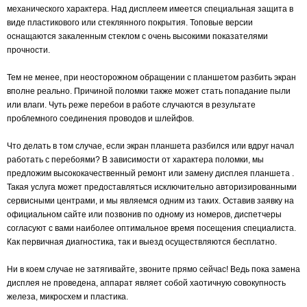
механического характера. Над дисплеем имеется специальная защита в
виде пластикового или стеклянного покрытия. Топовые версии
оснащаются закаленным стеклом с очень высокими показателями
прочности.
Тем не менее, при неосторожном обращении с планшетом разбить экран
вполне реально. Причиной поломки также может стать попадание пыли
или влаги. Чуть реже перебои в работе случаются в результате
проблемного соединения проводов и шлейфов.
Что делать в том случае, если экран планшета разбился или вдруг начал
работать с перебоями? В зависимости от характера поломки, мы
предложим высококачественный ремонт или замену дисплея планшета .
Такая услуга может предоставляться исключительно авторизированными
сервисными центрами, и мы являемся одним из таких. Оставив заявку на
официальном сайте или позвонив по одному из номеров, диспетчеры
согласуют с вами наиболее оптимальное время посещения специалиста.
Как первичная диагностика, так и выезд осуществляются бесплатно.
Ни в коем случае не затягивайте, звоните прямо сейчас! Ведь пока замена
дисплея не проведена, аппарат являет собой хаотичную совокупность
железа, микросхем и пластика.