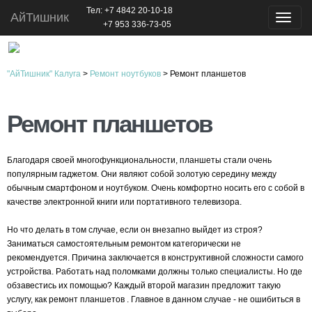
Teл:
+7 4842 20-10-18
АйТишник
Навиг
+7 953 336-73-05
"АйТишник" Калуга
>
Ремонт ноутбуков
>
Ремонт планшетов
Ремонт планшетов
Благодаря своей многофункциональности, планшеты стали очень
популярным гаджетом. Они являют собой золотую середину между
обычным смартфоном и ноутбуком. Очень комфортно носить его с собой в
качестве электронной книги или портативного телевизора.
Но что делать в том случае, если он внезапно выйдет из строя?
Заниматься самостоятельным ремонтом категорически не
рекомендуется. Причина заключается в конструктивной сложности самого
устройства. Работать над поломками должны только специалисты. Но где
обзавестись их помощью? Каждый второй магазин предложит такую
услугу, как ремонт планшетов . Главное в данном случае - не ошибиться в