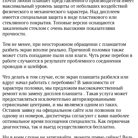
Почти любой планшет представленного производителя имеет
максимальный уровень защиты от небольших воздействий
физического и механического характера. Над дисплеем
имеется специальная защита в виде пластикового или
стеклянного покрытия. Топовые версии оснащаются
закаленным стеклом с очень высокими показателями
прочности.
Тем не менее, при неосторожном обращении с планшетом
разбить экран вполне реально. Причиной поломки также
может стать попадание пыли или влаги. Чуть реже перебои в
работе случаются в результате проблемного соединения
проводов и шлейфов.
Что делать в том случае, если экран планшета разбился или
вдруг начал работать с перебоями? В зависимости от
характера поломки, мы предложим высококачественный
ремонт или замену дисплея планшета . Такая услуга может
предоставляться исключительно авторизированными
сервисными центрами, и мы являемся одним из таких.
Оставив заявку на официальном сайте или позвонив по
одному из номеров, диспетчеры согласуют с вами наиболее
оптимальное время посещения специалиста. Как первичная
диагностика, так и выезд осуществляются бесплатно.
Ни в коем случае не затягивайте, звоните прямо сейчас! Ведь