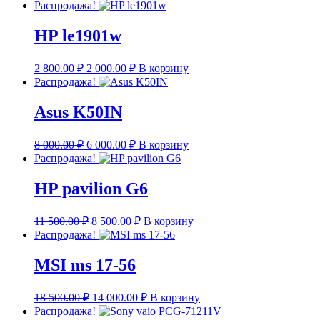
Распродажа!
HP le1901w
Первоначальная
Текущая
2 800.00
₽
2 000.00
₽
В корзину
цена
цена:
Распродажа!
составляла
2
2
000.00 ₽.
Asus K50IN
800.00 ₽.
Первоначальная
Текущая
8 000.00
₽
6 000.00
₽
В корзину
цена
цена:
Распродажа!
составляла
6
8
000.00 ₽.
HP pavilion G6
000.00 ₽.
Первоначальная
Текущая
11 500.00
₽
8 500.00
₽
В корзину
цена
цена:
Распродажа!
составляла
8
11
500.00 ₽.
MSI ms 17-56
500.00 ₽.
Первоначальная
Текущая
18 500.00
₽
14 000.00
₽
В корзину
цена
цена:
Распродажа!