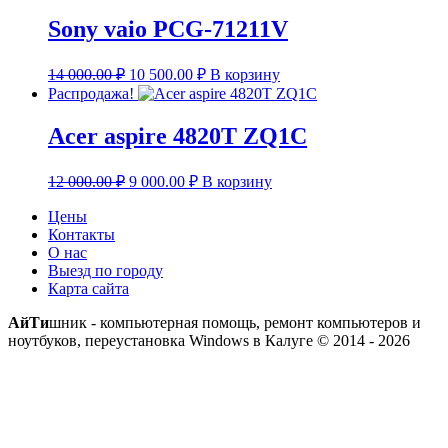
составляла
14
18
000.00 ₽.
Sony vaio PCG-71211V
500.00 ₽.
Первоначальная
Текущая
14 000.00
₽
10 500.00
₽
В корзину
цена
цена:
Распродажа!
составляла
10
14
500.00 ₽.
Acer aspire 4820T ZQ1C
000.00 ₽.
Первоначальная
Текущая
12 000.00
₽
9 000.00
₽
В корзину
цена
цена:
составляла
9
Цены
12
Контакты
000.00 ₽.
О нас
000.00 ₽.
Выезд по городу
Карта сайта
АйТи
шник - компьютерная помощь, ремонт компьютеров и
ноутбуков, переустановка Windows в Калуге © 2014 - 2026