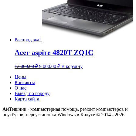
Распродажа!
Acer aspire 4820T ZQ1C
Первоначальная
Текущая
12 000.00
₽
9 000.00
₽
В корзину
цена
цена:
составляла
9
Цены
12
Контакты
000.00 ₽.
О нас
000.00 ₽.
Выезд по городу
Карта сайта
АйТи
шник - компьютерная помощь, ремонт компьютеров и
ноутбуков, переустановка Windows в Калуге © 2014 - 2026